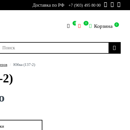
Доставка по РФ
+7 (903) 495 80 00
0
0
0
Корзина
еров
Юбка (137-2)
-2)
о
ки