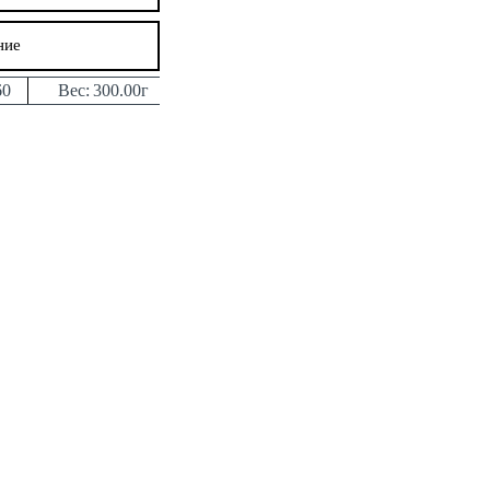
ние
60
Вес:
300.00г