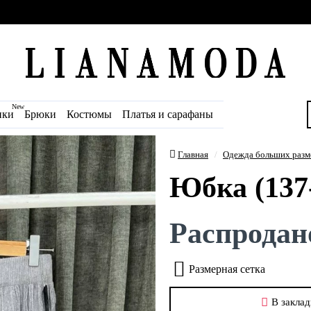
New
ики
Брюки
Костюмы
Платья и сарафаны
Главная
Одежда больших разм
Юбка (137
Распродан
Размерная сетка
В заклад