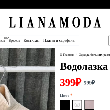
New
ики
Брюки
Костюмы
Платья и сарафаны
Главная
Одежда больших разм
Водолазка 
399₽
599₽
Цвет