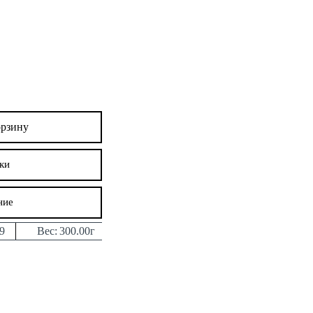
орзину
ки
ние
9
Вес:
300.00г