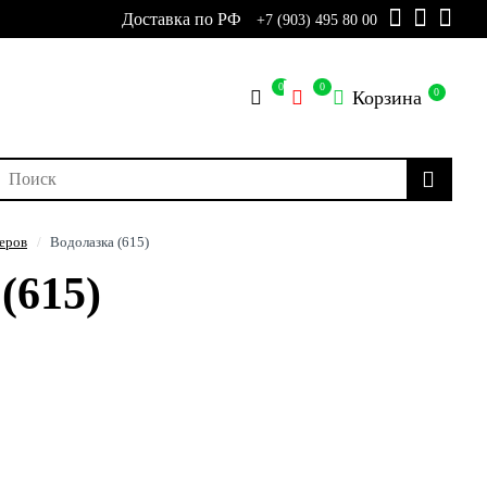
Доставка по РФ
+7 (903) 495 80 00
0
0
0
Корзина
еров
Водолазка (615)
(615)