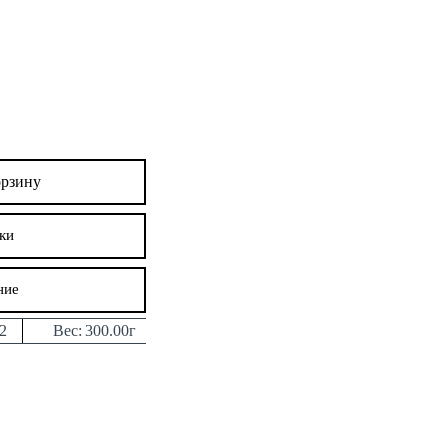
орзину
ки
ние
2
Вес:
300.00г