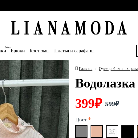
New
ики
Брюки
Костюмы
Платья и сарафаны
Главная
Одежда больших разм
Водолазка 
399₽
599₽
Цвет