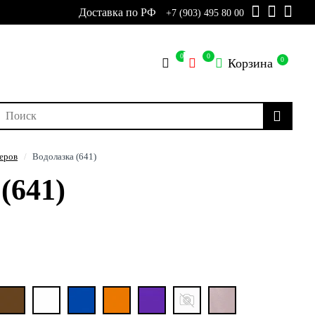
Доставка по РФ
+7 (903) 495 80 00
0
0
0
Корзина
еров
Водолазка (641)
(641)