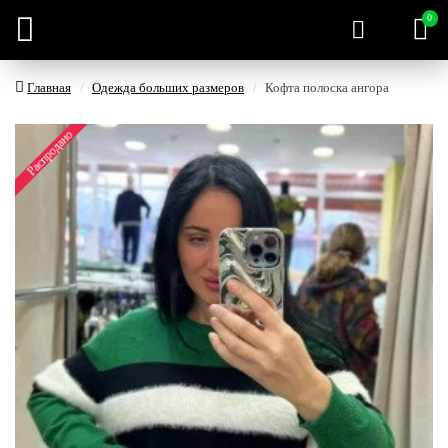
0
Главная
Одежда больших размеров
Кофта полоска ангора
Распродано