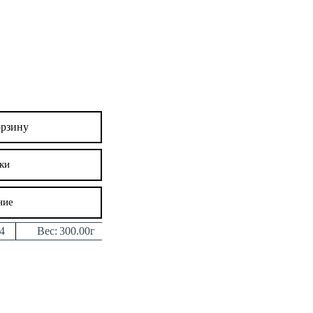
орзину
ки
ние
4
Вес:
300.00г