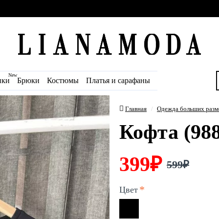
New
ики
Брюки
Костюмы
Платья и сарафаны
Главная
Одежда больших разм
Кофта (988
399₽
599₽
Цвет