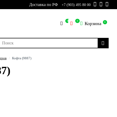
Доставка по РФ
+7 (903) 495 80 00
0
0
0
Корзина
еров
Кофта (9887)
7)