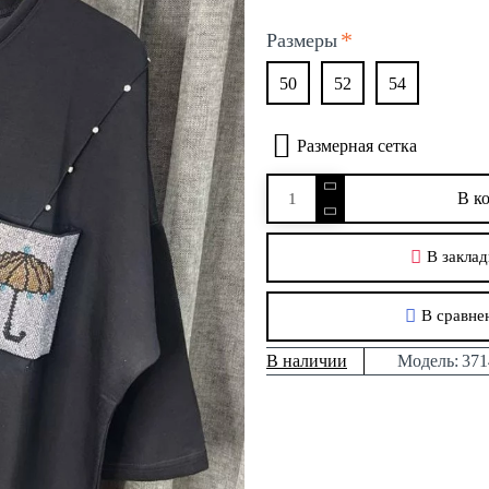
Размеры
50
52
54
Размерная сетка
В к
В заклад
В сравне
В наличии
Модель:
371