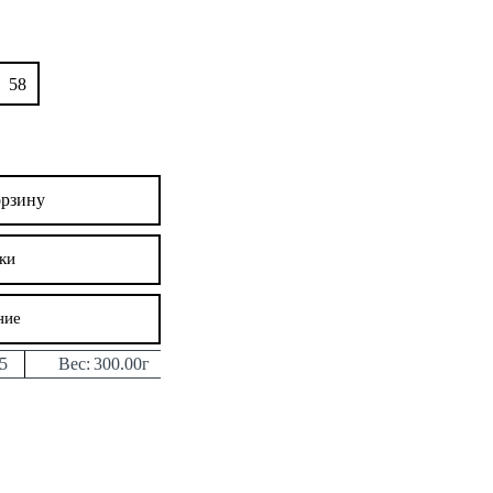
58
орзину
ки
ние
5
Вес:
300.00г