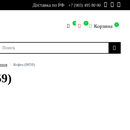
Доставка по РФ
+7 (903) 495 80 00
0
0
0
Корзина
еров
Кофта (9859)
9)