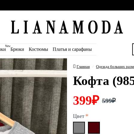
New
ики
Брюки
Костюмы
Платья и сарафаны
Главная
Одежда больших разм
Кофта (985
399₽
599₽
Цвет