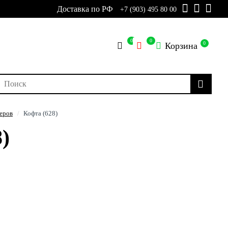
Доставка по РФ
+7 (903) 495 80 00
0
0
0
Корзина
еров
Кофта (628)
)