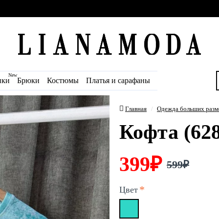
New
ики
Брюки
Костюмы
Платья и сарафаны
Главная
Одежда больших разм
Кофта (628
399₽
599₽
Цвет