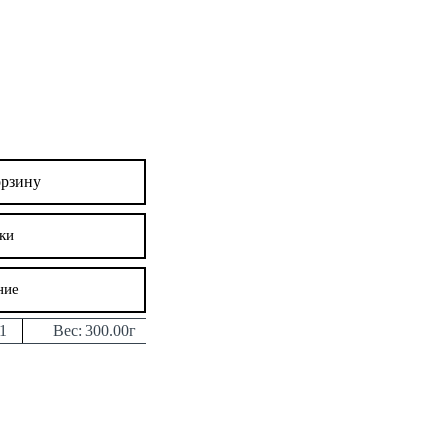
орзину
ки
ние
1
Вес:
300.00г