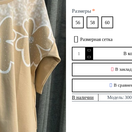
Размеры
56
58
60
Размерная сетка
В к
В заклад
В сравне
В наличии
Модель:
300