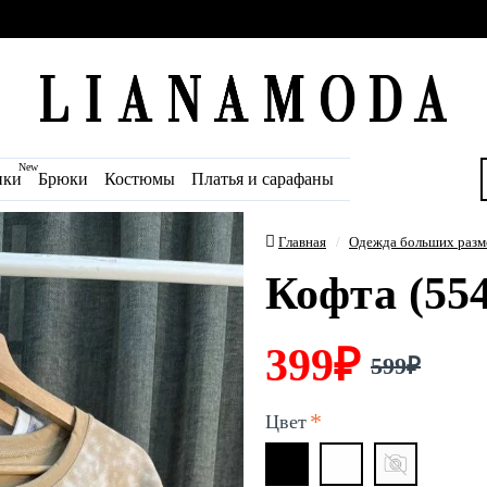
New
ики
Брюки
Костюмы
Платья и сарафаны
Главная
Одежда больших разм
Кофта (554
399₽
599₽
Цвет