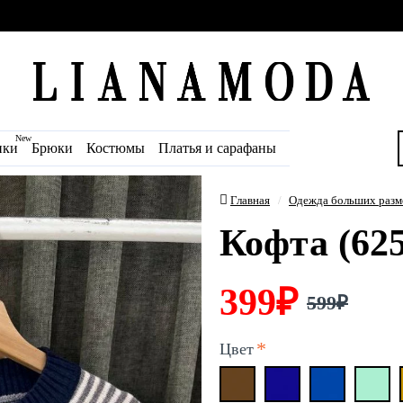
New
ики
Брюки
Костюмы
Платья и сарафаны
Главная
Одежда больших разм
Кофта (625
399₽
599₽
Цвет