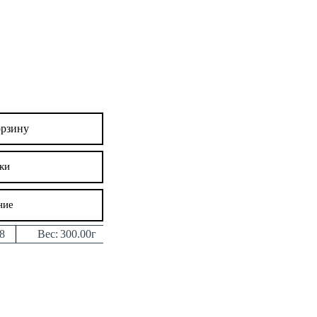
орзину
ки
ние
8
Вес:
300.00г