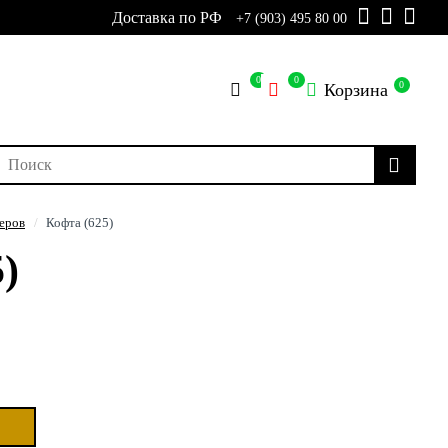
Доставка по РФ
+7 (903) 495 80 00
0
0
0
Корзина
еров
Кофта (625)
)