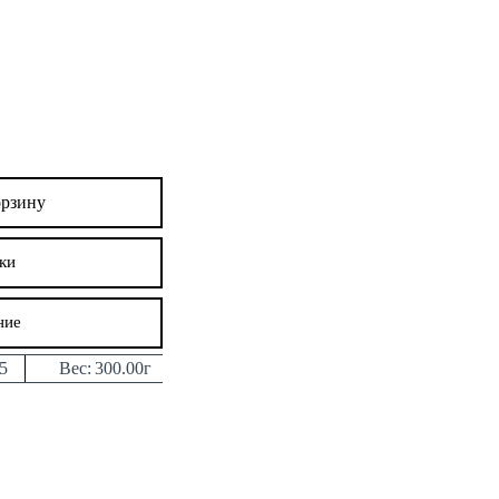
орзину
ки
ние
5
Вес:
300.00г