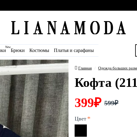
New
ики
Брюки
Костюмы
Платья и сарафаны
Главная
Одежда больших разм
Кофта (211
399₽
599₽
Цвет