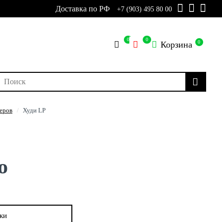
Доставка по РФ
+7 (903) 495 80 00
0
0
0
Корзина
еров
Худи LP
о
ки