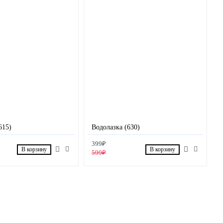
615)
Водолазка (630)
399₽
В корзину
В корзину
599₽