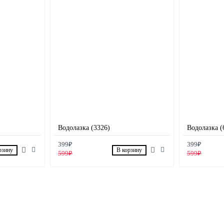
Водолазка (3326)
Водолазка (
399₽
399₽
рзину
В корзину
599₽
599₽