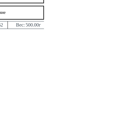
ние
62
Вес:
500.00г