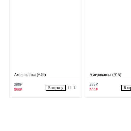
Американка (649)
Американка (915)
399₽
399₽
В корзину
В ко
599₽
599₽