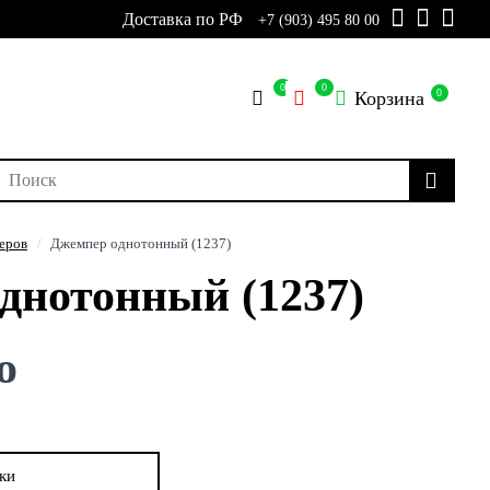
Доставка по РФ
+7 (903) 495 80 00
0
0
0
Корзина
еров
Джемпер однотонный (1237)
днотонный (1237)
о
ки