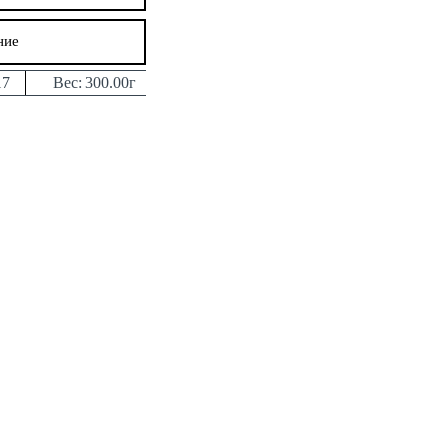
ние
17
Вес:
300.00г