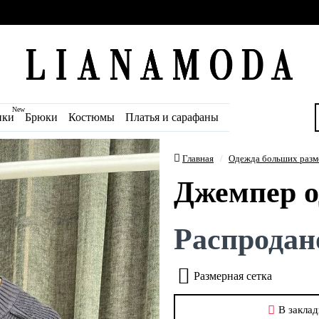
New
ики
Брюки
Костюмы
Платья и сарафаны
Главная
Одежда больших разм
Джемпер о
Распродан
Размерная сетка
В заклад