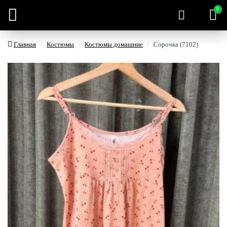
0
Главная
Костюмы
Костюмы домашние
Сорочка (7102)