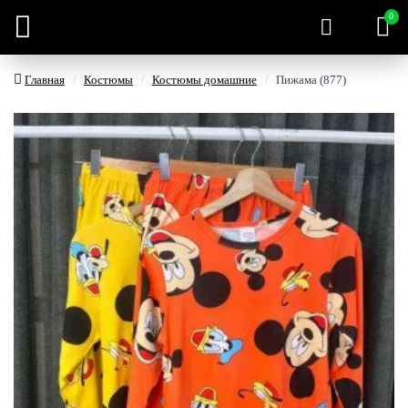
0
Главная
Костюмы
Костюмы домашние
Пижама (877)