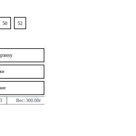
50
52
орзину
ки
ние
3
Вес:
300.00г