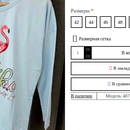
Размеры
42
44
46
48
Размерная сетка
В к
В заклад
В сравне
В наличии
Модель:
407