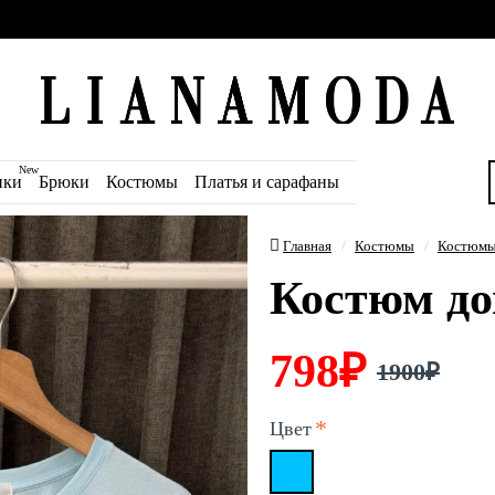
New
ики
Брюки
Костюмы
Платья и сарафаны
Главная
Костюмы
Костюмы
Костюм до
798₽
1900₽
Цвет