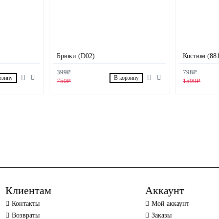
Брюки (D02)
Костюм (881
399₽
798₽
рзину
В корзину
750₽
1599₽
Клиентам
Аккаунт
Контакты
Мой аккаунт
Возвраты
Заказы