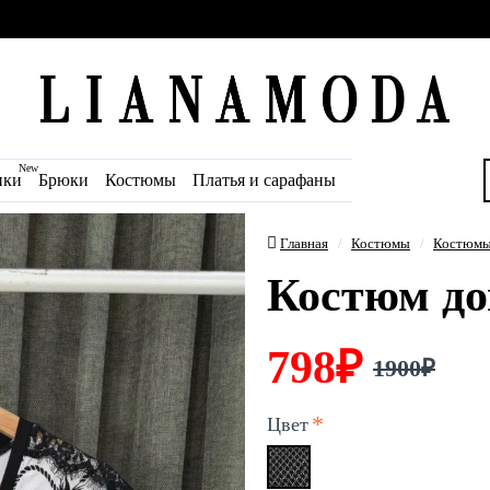
New
ики
Брюки
Костюмы
Платья и сарафаны
Главная
Костюмы
Костюмы
Костюм до
798₽
1900₽
Цвет