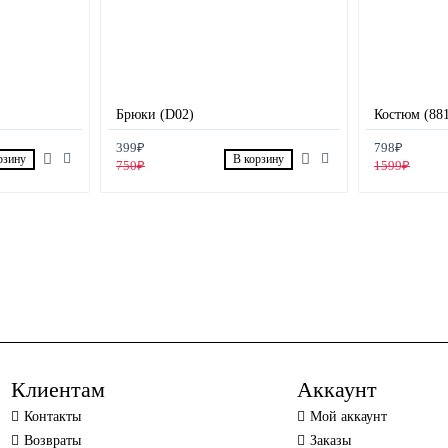
Брюки (D02)
Костюм (881
399₽
798₽
рзину
В корзину
750₽
1599₽
Клиентам
Аккаунт
Контакты
Мой аккаунт
Возвраты
Заказы