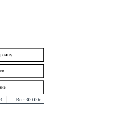
орзину
ки
ние
3
Вес:
300.00г