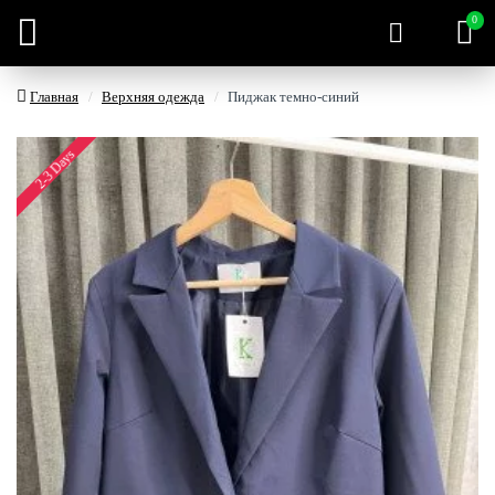
0
Главная
Верхняя одежда
Пиджак темно-синий
2-3 Days