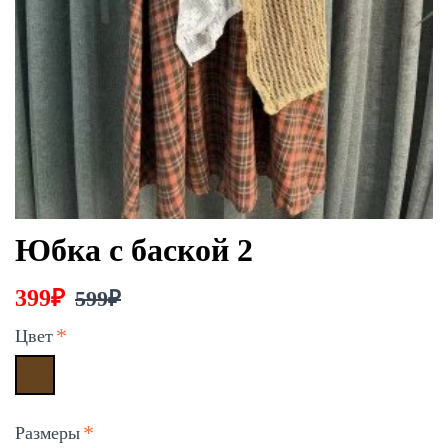
Юбка с баской 2
399₽
599₽
Цвет
Размеры