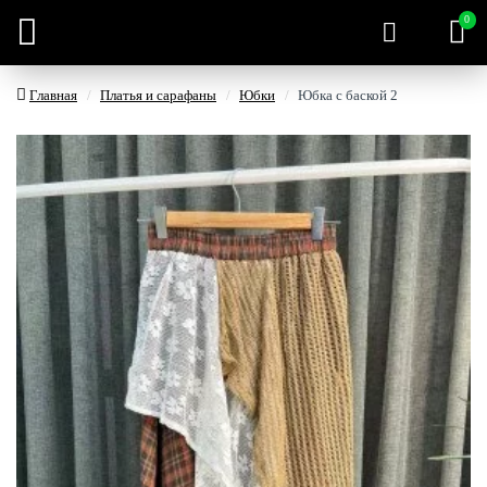
0
Главная
Платья и сарафаны
Юбки
Юбка с баской 2