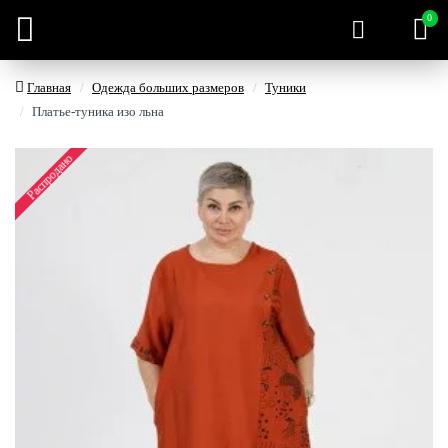
0
Главная
Одежда больших размеров
Туники
Платье-туника изо льна
Распродано