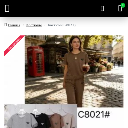
0
Главная
Костюмы
Костюм (С-8021)
Распродано