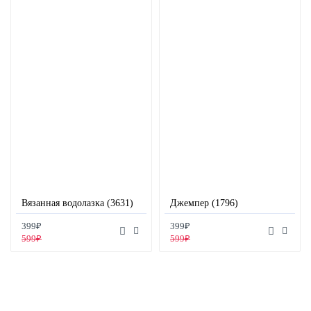
Вязанная водолазка (3631)
Джемпер (1796)
399₽
399₽
599₽
599₽