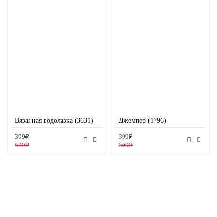
Вязанная водолазка (3631)
Джемпер (1796)
399₽
399₽
599₽
599₽