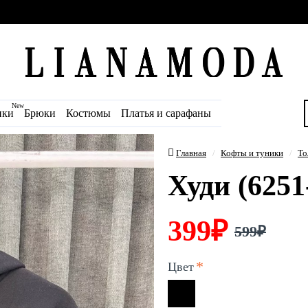
New
ики
Брюки
Костюмы
Платья и сарафаны
Главная
Кофты и туники
То
Худи (6251
399₽
599₽
Цвет