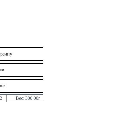
орзину
ки
ние
2
Вес:
300.00г