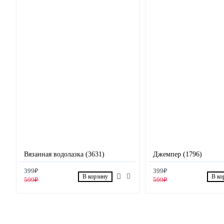
Вязанная водолазка (3631)
Джемпер (1796)
399₽
399₽
В корзину
В ко
599₽
599₽