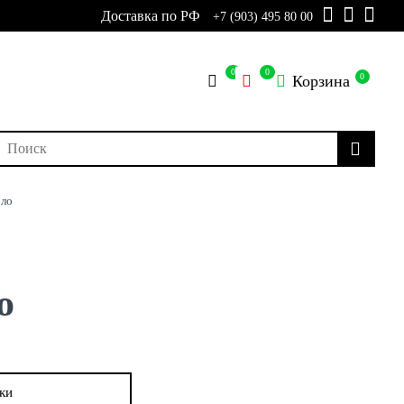
Доставка по РФ
+7 (903) 495 80 00
0
0
0
Корзина
ло
о
ки