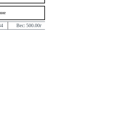
ние
84
Вес:
500.00г