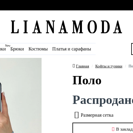
New
ики
Брюки
Костюмы
Платья и сарафаны
Главная
Кофты и туники
По
Поло
Распродан
Размерная сетка
В заклад