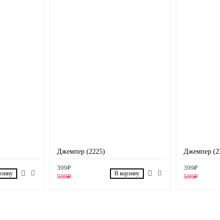
Джемпер (2225)
Джемпер (2
399₽
399₽
рзину
В корзину
599₽
599₽