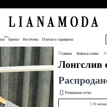
New
ики
Брюки
Костюмы
Платья и сарафаны
Главная
Кофты и туники
Ло
Лонгслив 
Распродан
Размерная сетка
В заклад