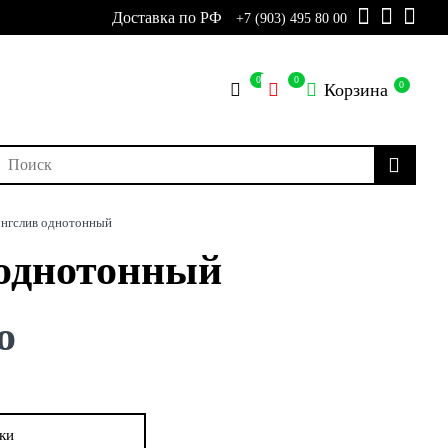
Доставка по РФ
+7 (903) 495 80 00
0
0
0
Корзина
нгслив однотонный
однотонный
о
ки