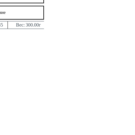
ние
35
Вес:
300.00г