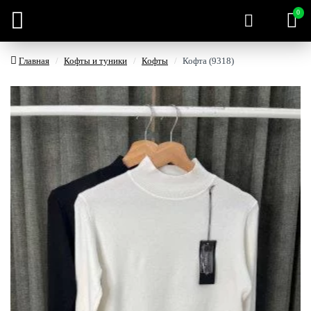
0
Главная
Кофты и туники
Кофты
Кофта (9318)