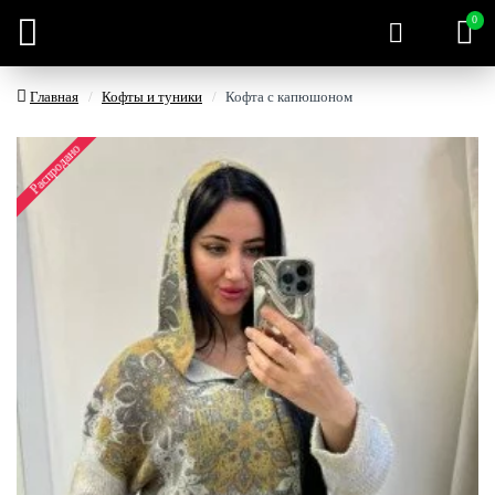
0
Главная
Кофты и туники
Кофта с капюшоном
Распродано