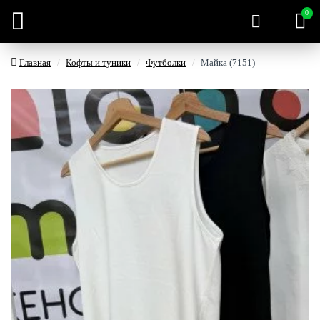
0
Главная
Кофты и туники
Футболки
Майка (7151)