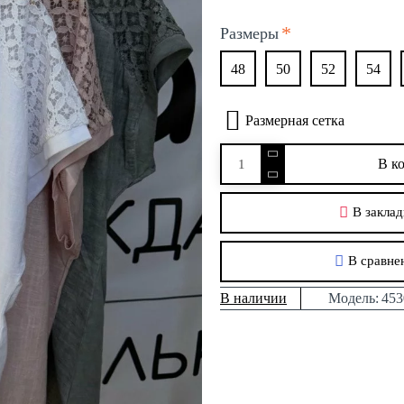
Размеры
48
50
52
54
Размерная сетка
В к
В заклад
В сравне
В наличии
Модель:
453