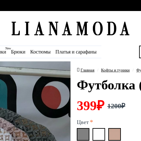
New
ики
Брюки
Костюмы
Платья и сарафаны
Главная
Кофты и туники
Фу
Футболка 
399₽
1200₽
Цвет