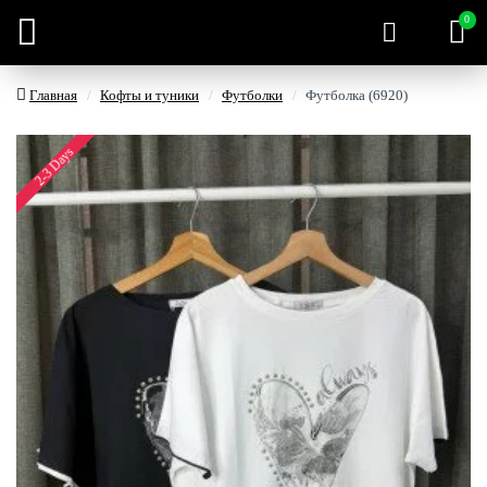
0
Главная
Кофты и туники
Футболки
Футболка (6920)
2-3 Days