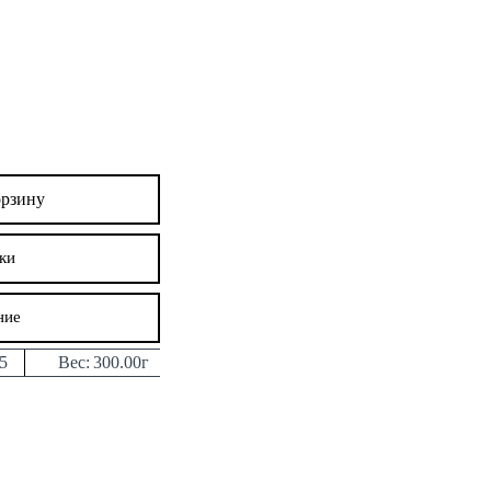
орзину
ки
ние
5
Вес:
300.00г