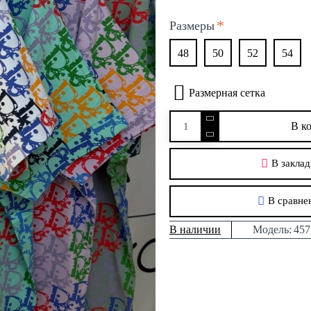
Размеры
48
50
52
54
Размерная сетка
В к
В заклад
В сравне
В наличии
Модель:
457