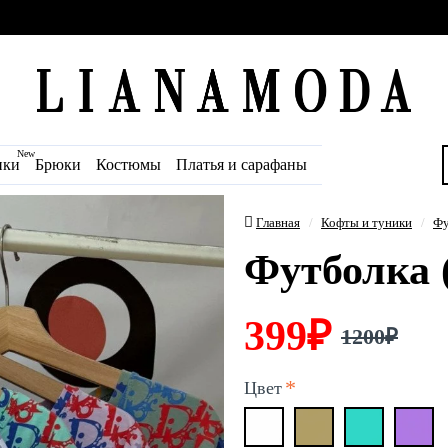
New
ики
Брюки
Костюмы
Платья и сарафаны
Главная
Кофты и туники
Фу
Футболка 
399₽
1200₽
Цвет