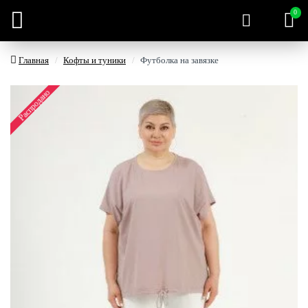
0
Главная
Кофты и туники
Футболка на завязке
Распродано