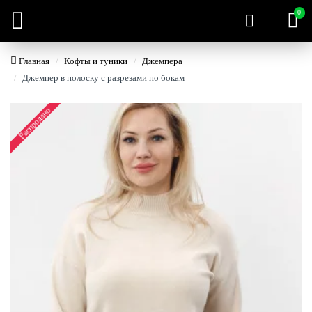
0
Главная
Кофты и туники
Джемпера
Джемпер в полоску с разрезами по бокам
Распродано