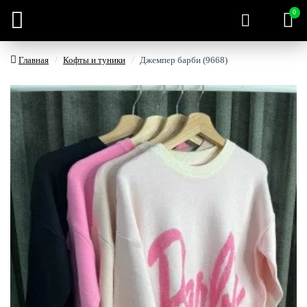
0
Главная
Кофты и туники
Джемпер барби (9668)