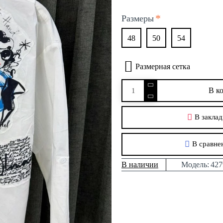
Размеры
48
50
54
Размерная сетка
В к
В заклад
В сравне
В наличии
Модель:
427