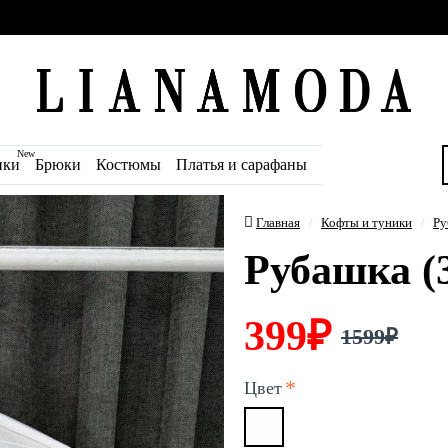
New
ики
Брюки
Костюмы
Платья и сарафаны
Главная
Кофты и туники
Ру
Рубашка (
399₽
1599₽
Цвет