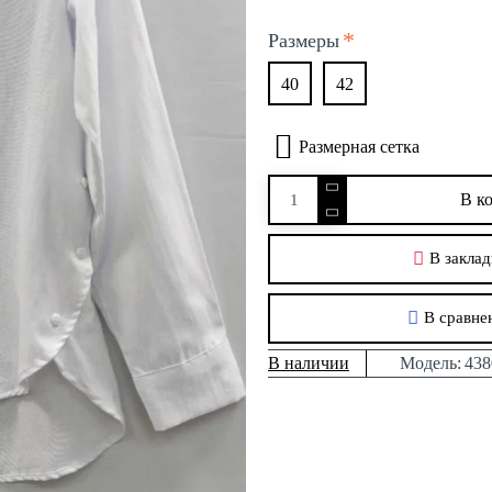
Размеры
40
42
Размерная сетка
В к
В заклад
В сравне
В наличии
Модель:
438