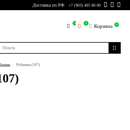
Доставка по РФ
+7 (903) 495 80 00
0
0
0
Корзина
башки
Рубашка (107)
107)