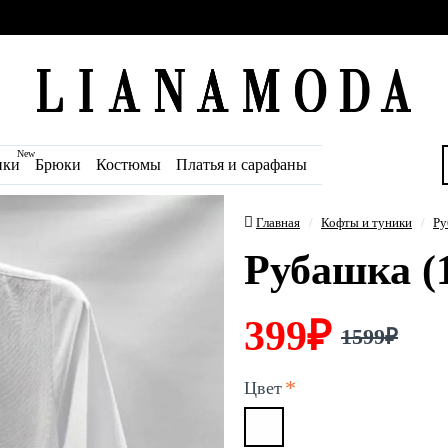
New
ики
Брюки
Костюмы
Платья и сарафаны
Главная
Кофты и туники
Ру
Рубашка (
399₽
1599₽
Цвет