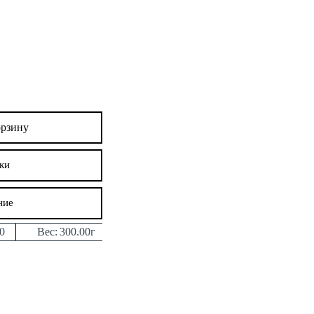
орзину
ки
ние
0
Вес:
300.00г