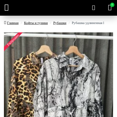
0
Главная
Кофты и туники
Рубашки
Рубашка удлиненная l
Распродано