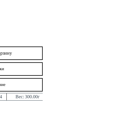
орзину
ки
ние
4
Вес:
300.00г