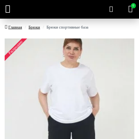
0
Главная
Брюки
Брюки спортивные база
Распродано