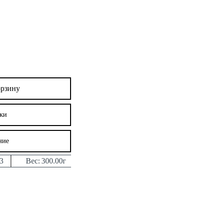
орзину
ки
ние
3
Вес:
300.00г