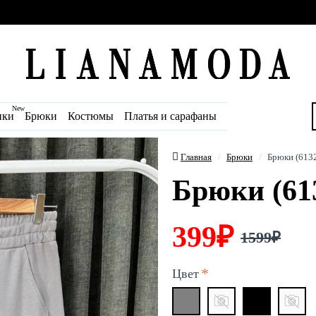
New
ики
Брюки
Костюмы
Платья и сарафаны
Главная
Брюки
Брюки (613
Брюки (61
399₽
1599₽
Цвет