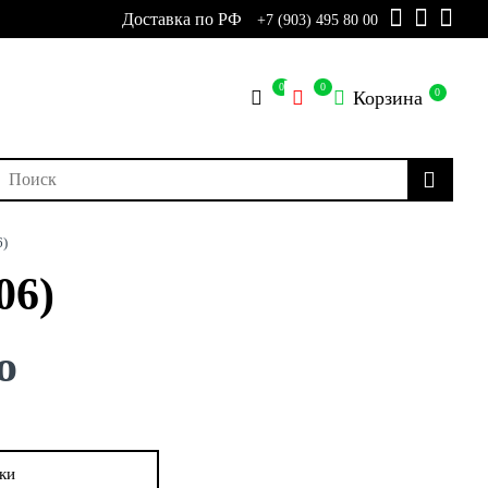
Доставка по РФ
+7 (903) 495 80 00
0
0
0
Корзина
6)
06)
о
ки