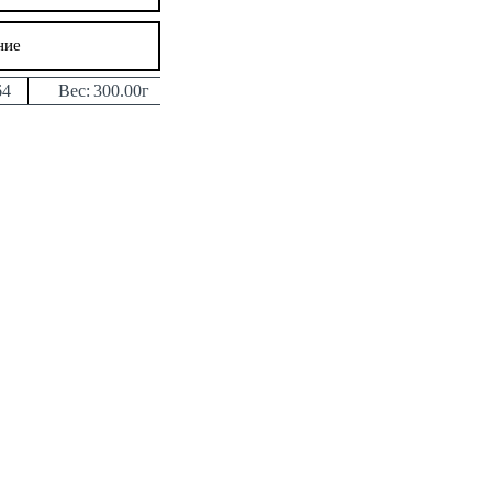
ние
64
Вес:
300.00г