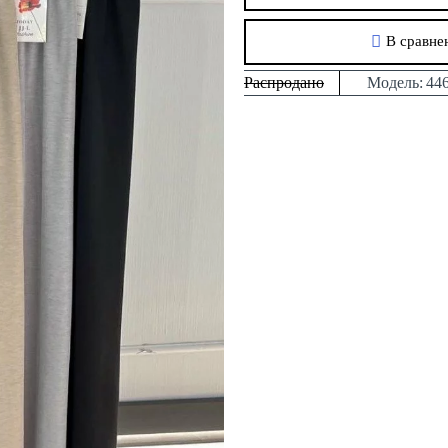
В сравне
Распродано
Модель:
44