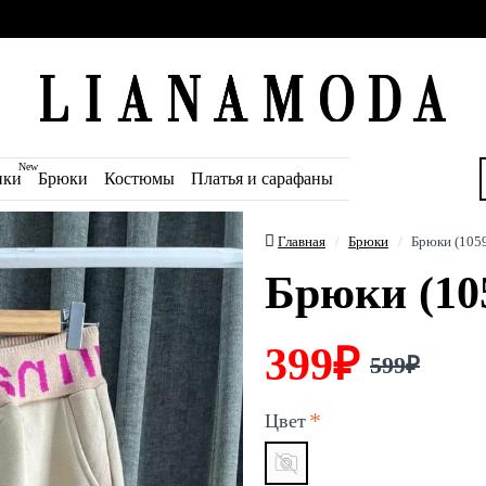
New
ики
Брюки
Костюмы
Платья и сарафаны
Главная
Брюки
Брюки (105
Брюки (10
399₽
599₽
Цвет