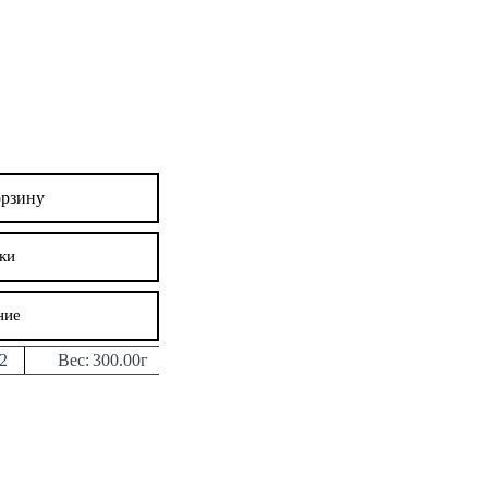
орзину
ки
ние
2
Вес:
300.00г